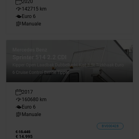
2020
142715 km
Euro 6
Manuale
Mercedes Benz
Sprinter 514 2.2 CDI
Kipper Open Laadbak Dubbellucht Kist 3.5t Trekhaak Euro
6 Cruise Control Benne Tipper
2017
160680 km
Euro 6
Manuale
BV000428
€ 15.445
€ 14.995