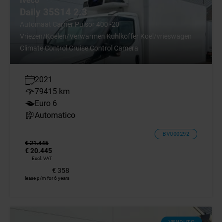
Iveco
nuovo)
vecchio)
Daily 35S14 2.3
Automaat Carrier Pulsor 400 -20
Vriezen/Koelen/Verwarmen Kuhlkoffer Koel/vrieswagen
Climate Control Cruise Control Camera
2021
79415 km
Euro 6
Automatico
BV000292
€ 21.445
€ 20.445
Excl. VAT
€ 358
lease p/m for 6 years