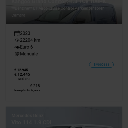
Kangoo Grand Comfort 1.3 TCe 100PK
**Benzine** L1 Airco Cruise Control Parkeersensoren
Camera
2023
22204 km
Euro 6
Manuale
BV000611
€ 12.945
€ 12.445
Excl. VAT
€ 218
lease p/m for 6 years
Mercedes Benz
Vito 114 1.9 CDI