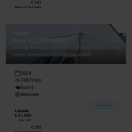
€ 341
lease p/m for 6 years
Peugeot
Boxer 2.2 HDI 165PK
Laadklep Bakwagen Cruise Control Climate Control Camera
Carplay Standkachel LED Koffer Meubelbak
2024
74873 km
Euro 6
Manuale
BV000532
€ 23.445
€ 21.945
Excl. VAT
€ 385
lease p/m for 6 years