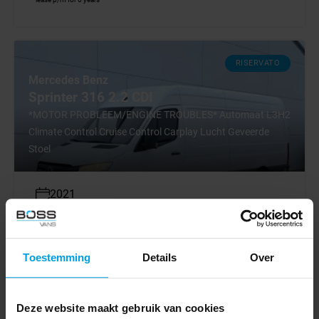
RISERVATO
Mercedes Benz
Sprinter 316 2.2 CDI
*MOTOR PROBLEEM/ENGINE TROUBLES* Automaat L3H2
Climate Control Cruise Control Carplay Lucht Geveerde
Stoel
2021
188984 km
Euro 6
Automatico
Toestemming
Details
Over
Mercedes Benz
Deze website maakt gebruik van cookies