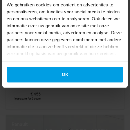
eVito 112 Pro 66kWh
We gebruiken cookies om content en advertenties te
Facelift LUXE PAKKET 286km WLTP 98.6% (SOH) Snelladen
personaliseren, om functies voor social media te bieden
L2H1 Lichtmetaal 17inch Climate Control Adaptieve Cruise
en om ons websiteverkeer te analyseren. Ook delen we
Mercedes ME Carplay Camera
informatie over uw gebruik van onze site met onze
partners voor social media, adverteren en analyse. Deze
partners kunnen deze gegevens combineren met andere
2024
informatie die u aan ze heeft verstrekt of die ze hebben
5996 km
verzameld op basis van uw gebruik van hun services.
Elettrico
Automatico
BV000695
OK
€ 26.445
€ 25.945
Excl. VAT
€ 455
lease p/m for 6 years
Renault