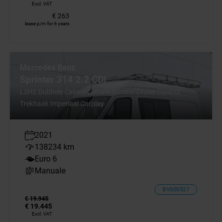
Excl. VAT
€ 263
lease p/m for 6 years
Mercedes Benz
Sprinter 314 2.2 CDI
L2H2 Dubbele Cabine Climate Control Cruise Control
Trekhaak Imperiaal Carplay
2021
138234 km
Euro 6
Manuale
BV000527
€ 19.945
€ 19.445
Excl. VAT