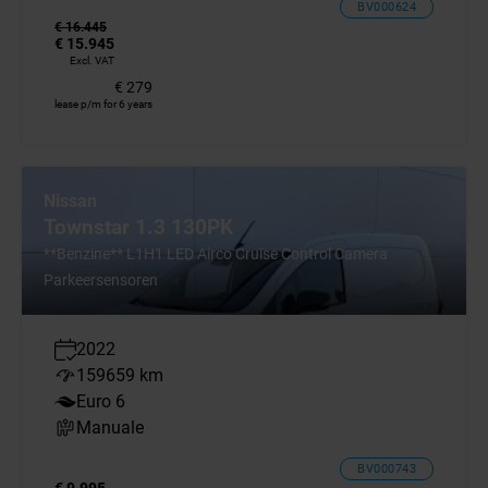
BV000624
€ 16.445
€ 15.945
Excl. VAT
€ 279
lease p/m for 6 years
Nissan
Townstar 1.3 130PK
**Benzine** L1H1 LED Airco Cruise Control Camera
Parkeersensoren
2022
159659 km
Euro 6
Manuale
BV000743