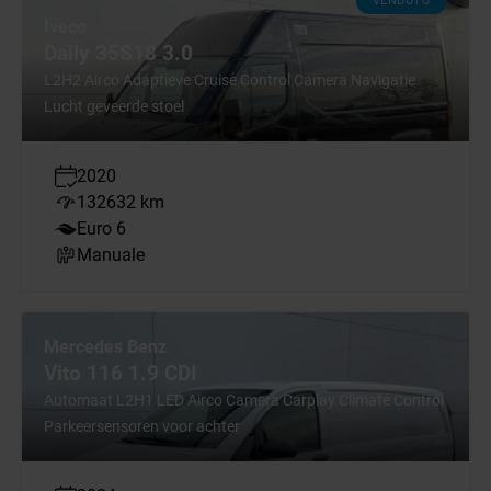
VENDUTO
Iveco
Daily 35S18 3.0
L2H2 Airco Adaptieve Cruise Control Camera Navigatie
Lucht geveerde stoel
2020
132632 km
Euro 6
Manuale
Mercedes Benz
Vito 116 1.9 CDI
Automaat L2H1 LED Airco Camera Carplay Climate Control
Parkeersensoren voor achter