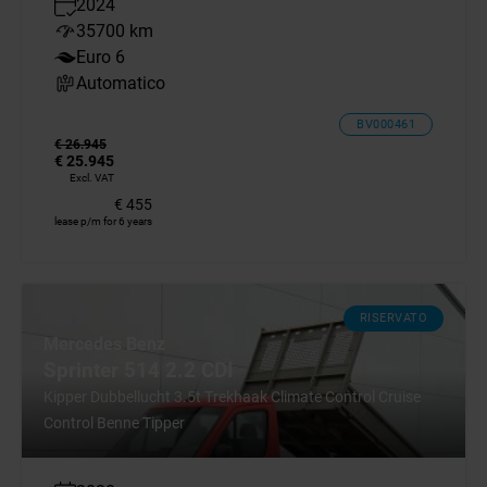
2024
35700 km
Euro 6
Automatico
BV000461
€ 26.945
€ 25.945
Excl. VAT
€ 455
lease p/m for 6 years
RISERVATO
Mercedes Benz
Sprinter 514 2.2 CDI
Kipper Dubbellucht 3.5t Trekhaak Climate Control Cruise
Control Benne Tipper