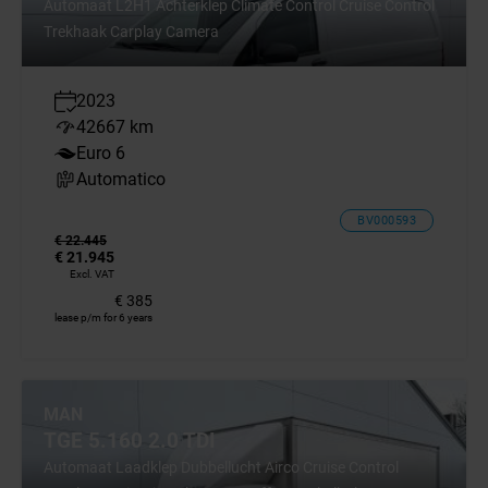
Automaat L2H1 Achterklep Climate Control Cruise Control
Trekhaak Carplay Camera
2023
42667 km
Euro 6
Automatico
BV000593
€ 22.445
€ 21.945
Excl. VAT
€ 385
lease p/m for 6 years
MAN
TGE 5.160 2.0 TDI
Automaat Laadklep Dubbellucht Airco Cruise Control