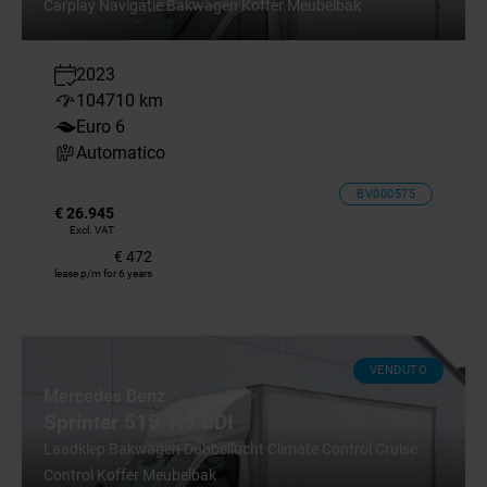
Carplay Navigatie Bakwagen Koffer Meubelbak
2023
104710 km
Euro 6
Automatico
BV000575
€ 26.945
Excl. VAT
€ 472
lease p/m for 6 years
VENDUTO
Mercedes Benz
Sprinter 515 1.9 CDI
Laadklep Bakwagen Dubbellucht Climate Control Cruise
Control Koffer Meubelbak