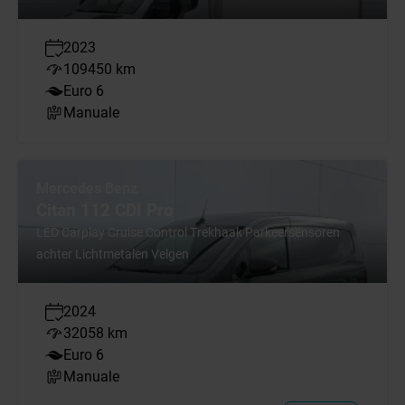
2023
109450 km
Euro 6
Manuale
Mercedes Benz
Citan 112 CDI Pro
LED Carplay Cruise Control Trekhaak Parkeersensoren
achter Lichtmetalen Velgen
2024
32058 km
Euro 6
Manuale