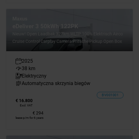
Maxus
eDeliver 3 50kWh 122PK
Nieuw! Open Laadbak 327km WLTP 100% Elektrisch Airco
Cruise Control Carplay Camera Pritsche Pickup Open Box
2025
38 km
Elektryczny
Automatyczna skrzynia biegów
BV001001
€ 16.800
Excl. VAT
€ 294
lease p/m for 6 years