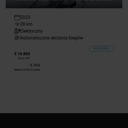
2025
28 km
Elektryczny
Automatyczna skrzynia biegów
BV001000
€ 16.800
Excl. VAT
€ 294
lease p/m for 6 years