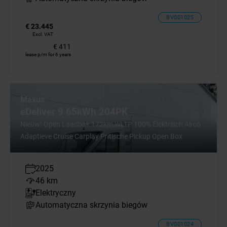
BV001025
€ 23.445
Excl. VAT
€ 411
lease p/m for 6 years
Maxus
eDeliver 9 65kWh 204PK
Nieuw! Open Laadbak 172km WLTP 100% Elektrisch Airco
Adaptieve Cruise Carplay Pritische Pickup Open Box
2025
46 km
Elektryczny
Automatyczna skrzynia biegów
BV001024