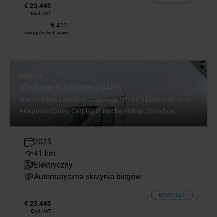
€ 23.445
Excl. VAT
€ 411
lease p/m for 6 years
Maxus
eDeliver 9 65kWh 204PK
Nieuw! Open Laadbak 172km WLTP 100% Elektrisch Airco
Adaptieve Cruise Carplay Pritische Pickup Open Box
2025
41 km
Elektryczny
Automatyczna skrzynia biegów
BV001021
€ 23.445
Excl. VAT