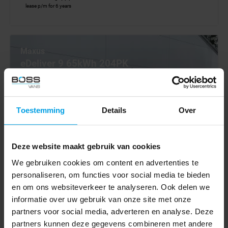
lease p/m for 6 years
Maxus
eDeliver 9 65kWh 204PK
Nieuw! Open Laadbak 172km WLTP 100% Elektrisch Airco
Adaptieve Cruise Carplay Pritische Pickup Open Box
Toestemming
Details
Over
2025
64 km
Euro 6
Deze website maakt gebruik van cookies
Elektryczny
We gebruiken cookies om content en advertenties te
Automatyczna skrzynia biegów
personaliseren, om functies voor social media te bieden
en om ons websiteverkeer te analyseren. Ook delen we
BV001023
€ 24.945
informatie over uw gebruik van onze site met onze
€ 23.445
partners voor social media, adverteren en analyse. Deze
Excl. VAT
partners kunnen deze gegevens combineren met andere
€ 411