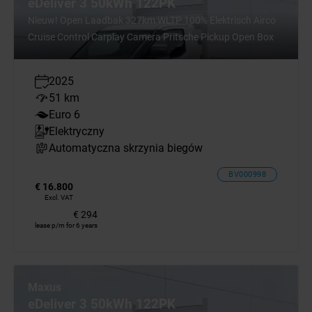
eDeliver 3 50kWh 122PK
Nieuw! Open Laadbak 327km WLTP 100% Elektrisch Airco
Cruise Control Carplay Camera Pritsche Pickup Open Box
2025
51 km
Euro 6
Elektryczny
Automatyczna skrzynia biegów
BV000998
€ 16.800
Excl. VAT
€ 294
lease p/m for 6 years
Maxus
eDeliver 3 50kWh 122PK