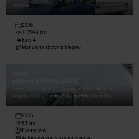
Pritische
2006
117994 km
Euro 4
Manualna skrzynia biegów
Maxus
eDeliver 9 65kWh 204PK
Nieuw! Open Laadbak 172km WLTP 100% Elektrisch Airco
Adaptieve Cruise Carplay Pritische Pickup Open Box
2025
83 km
Elektryczny
Automatyczna skrzynia biegów