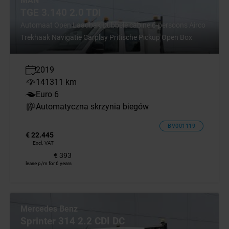
MAN
TGE 3.140 2.0 TDI
Automaat Open Laadbak Dubbele cabine 6-persoons Airco
Trekhaak Navigatie Carplay Pritische Pickup Open Box
2019
141311 km
Euro 6
Automatyczna skrzynia biegów
BV001119
€ 22.445
Excl. VAT
€ 393
lease p/m for 6 years
Mercedes Benz
Sprinter 314 2.2 CDI DC