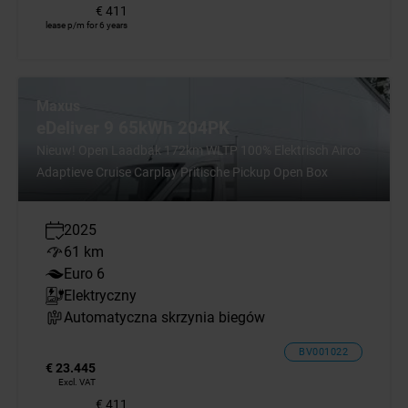
€ 411
lease p/m for 6 years
Maxus
eDeliver 9 65kWh 204PK
Nieuw! Open Laadbak 172km WLTP 100% Elektrisch Airco
Adaptieve Cruise Carplay Pritische Pickup Open Box
2025
61 km
Euro 6
Elektryczny
Automatyczna skrzynia biegów
BV001022
€ 23.445
Excl. VAT
€ 411