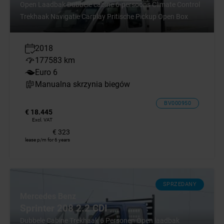
Open Laadbak Dubbele cabine 6-persoons Climate Control
Trekhaak Navigatie Carplay Pritische Pickup Open Box
2018
177583 km
Euro 6
Manualna skrzynia biegów
BV000950
€ 18.445
Excl. VAT
€ 323
lease p/m for 6 years
SPRZEDANY
Mercedes Benz
Sprinter 208 2.2 CDI
Dubbele Cabine Trekhaak 6 Personen Open laadbak