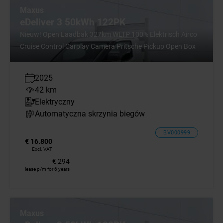
Maxus
eDeliver 3 50kWh 122PK
Nieuw! Open Laadbak 327km WLTP 100% Elektrisch Airco
Cruise Control Carplay Camera Pritsche Pickup Open Box
2025
42 km
Elektryczny
Automatyczna skrzynia biegów
BV000999
€ 16.800
Excl. VAT
€ 294
lease p/m for 6 years
Maxus