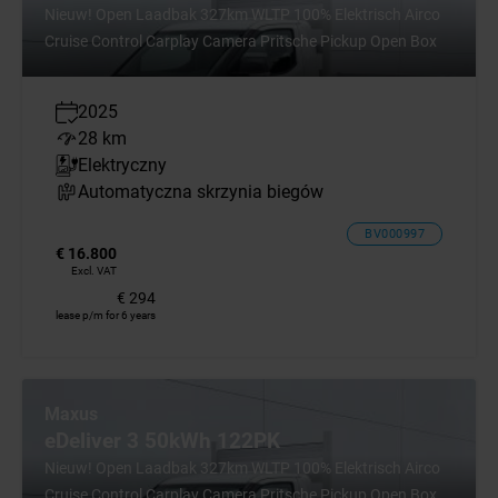
Nieuw! Open Laadbak 327km WLTP 100% Elektrisch Airco
Cruise Control Carplay Camera Pritsche Pickup Open Box
2025
28 km
Elektryczny
Automatyczna skrzynia biegów
BV000997
€ 16.800
Excl. VAT
€ 294
lease p/m for 6 years
Maxus
eDeliver 3 50kWh 122PK
Nieuw! Open Laadbak 327km WLTP 100% Elektrisch Airco
Cruise Control Carplay Camera Pritsche Pickup Open Box