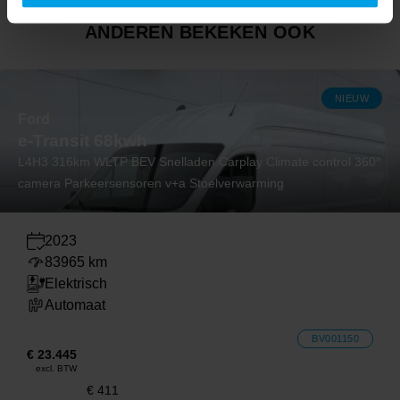
ANDEREN BEKEKEN OOK
NIEUW
Ford
e-Transit 68kwh
L4H3 316km WLTP BEV Snelladen Carplay Climate control 360°
camera Parkeersensoren v+a Stoelverwarming
2023
83965 km
Elektrisch
Automaat
BV001150
€ 23.445
excl. BTW
€ 411