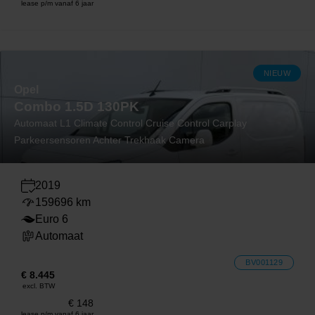
lease p/m vanaf 6 jaar
NIEUW
Opel
Combo 1.5D 130PK
Automaat L1 Climate Control Cruise Control Carplay
Parkeersensoren Achter Trekhaak Camera
2019
159696 km
Euro 6
Automaat
BV001129
€ 8.445
excl. BTW
€ 148
lease p/m vanaf 6 jaar