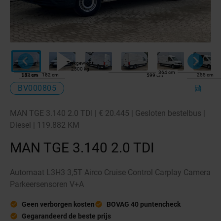
Peugeot
Nissan
Trekgewicht:
2500 kg
364 cm
152 cm
182 cm
255 cm
204 cm
Inruilen
599 cm
BV000805
Accessoires
MAN TGE 3.140 2.0 TDI | € 20.445 | Gesloten bestelbus |
Financieren
Diesel | 119.882 KM
Servicebeurten
MAN TGE 3.140 2.0 TDI
Export
Automaat L3H3 3,5T Airco Cruise Control Carplay Camera
Elektrische bedrijfswagens
Parkeersensoren V+A
Geen verborgen kosten
BOVAG 40 puntencheck
Gegarandeerd de beste prijs