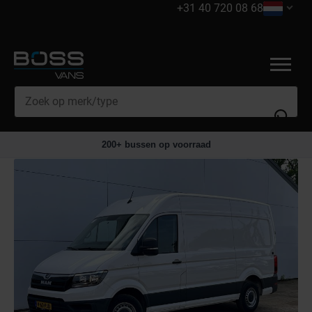
+31 40 720 08 68
Mercedes Benz
★★★★★
4.8
(105 reviews)
Iveco
Ford
Maxus
MAN
Volkswagen
Renault