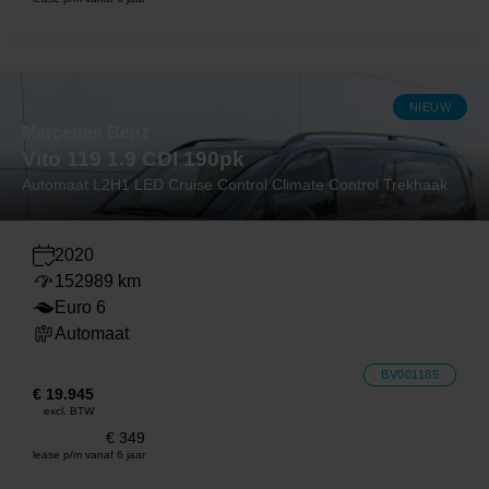
NIEUW
Mercedes Benz
Vito 119 1.9 CDI 190pk
Automaat L2H1 LED Cruise Control Climate Control Trekhaak
2020
152989 km
Euro 6
Automaat
BV001185
€ 19.945
excl. BTW
€ 349
lease p/m vanaf 6 jaar