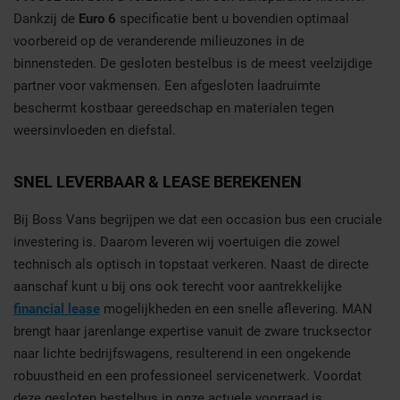
Dankzij de
Euro 6
specificatie bent u bovendien optimaal
voorbereid op de veranderende milieuzones in de
binnensteden. De gesloten bestelbus is de meest veelzijdige
partner voor vakmensen. Een afgesloten laadruimte
beschermt kostbaar gereedschap en materialen tegen
weersinvloeden en diefstal.
SNEL LEVERBAAR & LEASE BEREKENEN
Bij Boss Vans begrijpen we dat een occasion bus een cruciale
investering is. Daarom leveren wij voertuigen die zowel
technisch als optisch in topstaat verkeren. Naast de directe
aanschaf kunt u bij ons ook terecht voor aantrekkelijke
financial lease
mogelijkheden en een snelle aflevering. MAN
brengt haar jarenlange expertise vanuit de zware trucksector
naar lichte bedrijfswagens, resulterend in een ongekende
robuustheid en een professioneel servicenetwerk. Voordat
deze gesloten bestelbus in onze actuele voorraad is